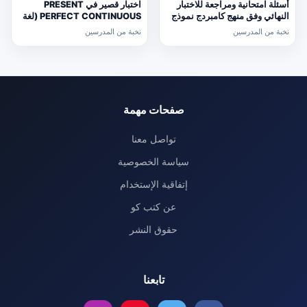
أسئلة امتحانية ومراجعة للاختبار
اختبار قصير في PRESENT
النهائي وفق منهج كامبردج نموذج
PERFECT CONTINUOUS (لغة
ثالث (رياضيات) التاسع
انجليزية) حلقة ثانية
نخبة من المدرسين
نخبة من المدرسين
صفحات مهمة
تواصل معنا
سياسة الخصوصية
إتفاقية الإستخدام
عن كتب كو
حقوق النشر
تابعنا