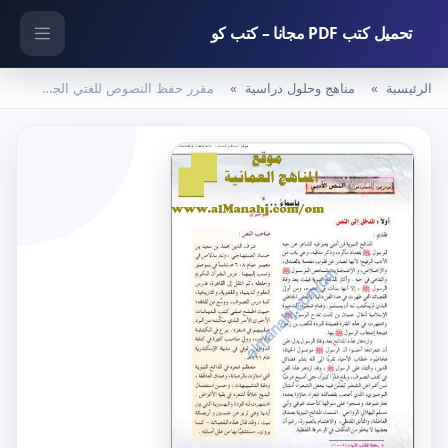
تحميل كتب PDF مجانا – كتب كو
الرئيسية
مناهج وحلول دراسية
مقرر حفظ النصوص للغتي الجميلة (لغة عربية) التاسع