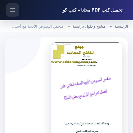
تحميل كتب PDF مجانا – كتب كو
الرئيسية
مناهج وحلول دراسية
ملخص النصوص الأدبية مع أسئلة اختبارية (لغة عربية) الحادي عشر