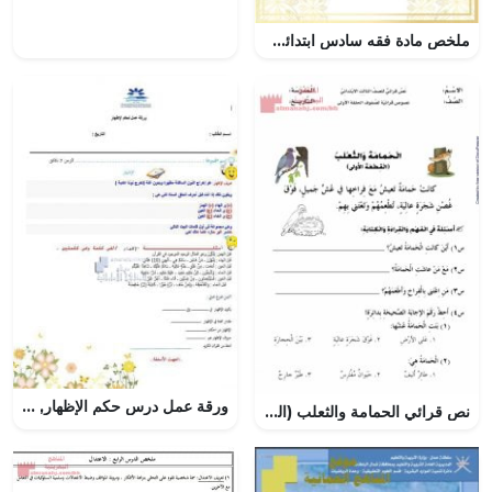
ملخص مادة فقه سادس ابتدائي الفصل الثاني – المنهاج السعودي
ورقة عمل درس حكم الإظهار, (تربية اسلامية) السابع
نص قرائي الحمامة والثعلب (القطعة الأولى) (لغة عربية) الثالث