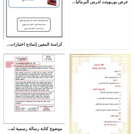
عرض بوربوينت لدرس البرمائيات، مقرر حيا 317 الصفحات 20
كراسة المعين (نماذج اختبارات شاملة) (اجتماعيات) الثامن
موضوع كتابة رسالة رسمية لمجلة نموذج ثان (إنج 201)