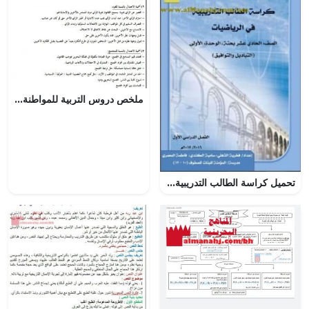
ملخص دروس التربية للمواطنة لامتحان نهاية الفصل الأوّل (تربية للمواطنة) السادس
تحميل كراسة الطالب التدريبية في الرياضيات (التباديل والتوافيق) (رياضيات بحتة) الحادي عشر