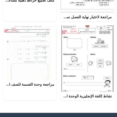
ملف تجميع خرائط ذهنية مساعدة (أحياء) العاشر
مراجعة لاختبار نهاية الفصل نموذج غير محلول الوحدة 17 ~ , (علوم) التاسع العام
مراجعة وحدة القسمة للصف الرابع (رياضيات) الرابع
نشاط اللغة الإنجليزية الوحدة الثالثة 21 (لغة انجليزية) الثاني