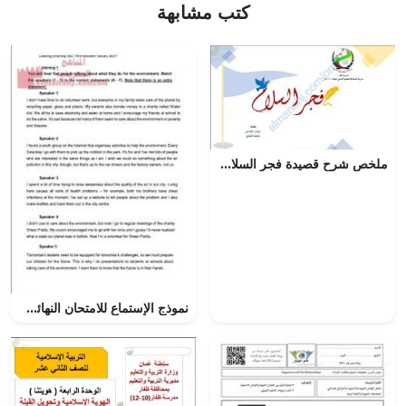
كتب مشابهة
ملخص شرح قصيدة فجر السلام (لغة عربية) العاشر
نموذج الإستماع للامتحان النهائي (لغة انجليزية) الثالث الثانوي