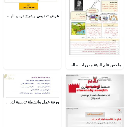
عرض تقديمي وشرح درس الهوية الاسلامية وتحويل القبلة- بوربوينت (تربية اسلامية) الثاني عشر
ملخص علم البيئة مقررات – المنهاج السعودي
ورقة عمل وأنشطة تدريبية لدرس أسلوب الأمر (لغة عربية) الثاني عشر