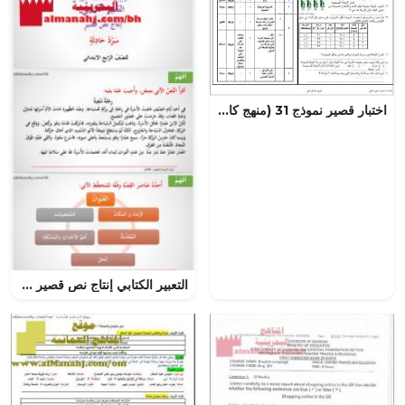
اختبار قصير نموذج 31 (منهج كامبردج) – نشاط (1-6) (علوم) الثامن
التعبير الكتابي إنتاج نص قصير سرد حادثة