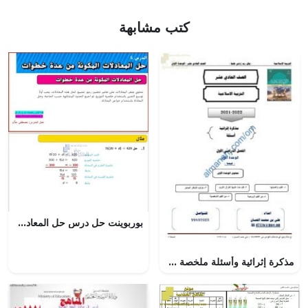
كتب مشابهة
بوربوينت حل درس حل المعادلات المكونة من عدة خطوات, (رياضيات) الثامن
مذكرة إثرائية وأسئلة ملخصة في الوحدة الأولى (قيمنا) (تربية اسلامية) الحادي عشر