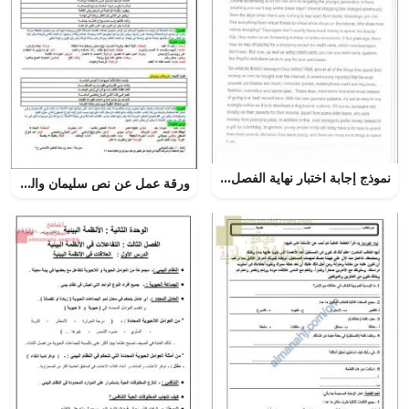
نموذج إجابة اختبار نهاية الفصل (إنج 201) نموذج ثان
ورقة عمل عن نص سليمان والحمامة لأحمد شوقي (لغة عربية) الخامس