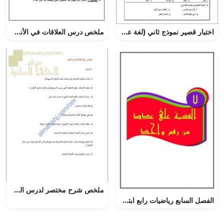
اختبار قصير نموذج ثاني (لغة عربية) الرابع
ملخص درس العلاقات في الأنظمة البيئية (علوم) الخامس
ملخص شرح مختصر لدرس الخلية (تكملة)-الجزء الثاني (أحياء) التاسع
الفصل السابع رياضيات رابع ابتدائي ف2 القسمة – المنهاج السعودي