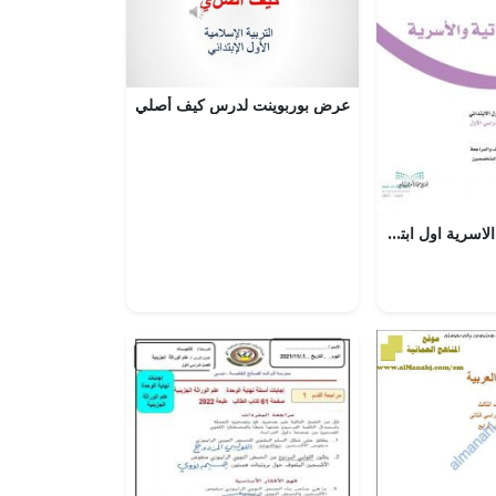
عرض بوربوينت لدرس كيف أصلي
حل كتاب التربية الاسرية اول ابتدائي الفصل الاول – المنهاج السعودي