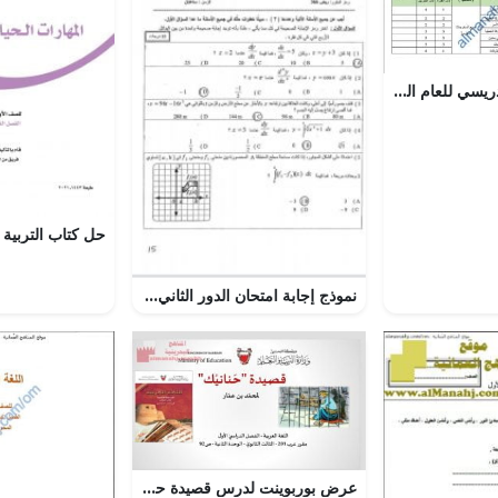
خطة المحتوى التدريسي للعام الدراسي الجديد (الدروس المطلوبة) (فيزياء) الحادي عشر
نموذج إجابة امتحان الدور الثاني مقرر ريض 366 (رياضيات) الثالث الثانوي
عرض بوربوينت لدرس قصيدة حنانيك مقر عرب201 الصفحات 20