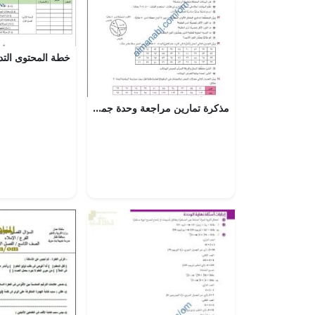
مذكرة تمارين مراجعة وحدة جمع البيانات وتمثيلها مع الحل (رياضيات) العاشر