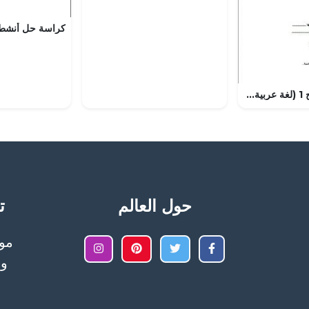
اختبار قصير نموذج 1 (لغة عربية) التاسع
حول العالم
تح
وا