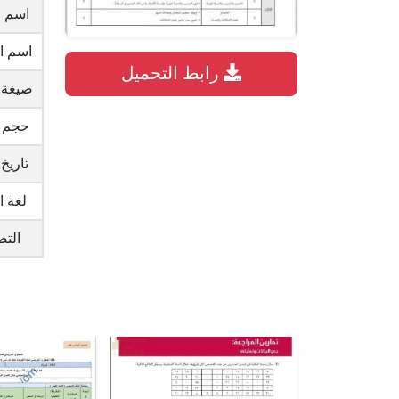
اسم ا
اسم ا
رابط التحميل
صيغة 
حجم 
تاريخ
لغة ا
الت