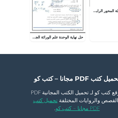
كراسة حل أنشطة المحور الرابع (لغة عربية) الثالث
حل نهاية الوحدة علم الوراثة الجزيئية, (علوم) الحادي عشر المتقدم
ميل كتب PDF مجانا – كتب كو
موقع كتب كو لـ تحميل الكتب المجانية PDF
لقصص والروايات المختلفة
تحميل كتب
PDF مجانا – كتب كو
.