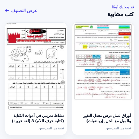
قد يعجبك أيضًا
عرض التصنيف
كتب مشابهة
أوراق عمل درس معدل التغير
نشاط تدريبي في أدوات الكتابة
والميل مع الحل, (رياضيات)
(كتابة حرف اللام) 3 (لغة عربية)
الحادي عشر العام
الأول
نخبة من المدرسين
نخبة من المدرسين