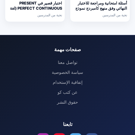
أسئلة امتحانية ومراجعة للاختبار
اختبار قصير في PRESENT
النهائي وفق منهج كامبردج نموذج
PERFECT CONTINUOUS (لغة
ثالث (رياضيات) التاسع
انجليزية) حلقة ثانية
نخبة من المدرسين
نخبة من المدرسين
صفحات مهمة
تواصل معنا
سياسة الخصوصية
إتفاقية الإستخدام
عن كتب كو
حقوق النشر
تابعنا