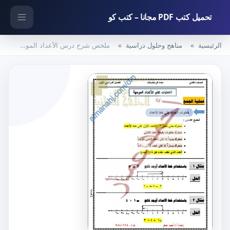
تحميل كتب PDF مجانا – كتب كو
الرئيسية
مناهج وحلول دراسية
ملخص شرح درس الأعداد الموجهة والعمليات عليها مع تدريبات شاملة (رياضيات) الثامن