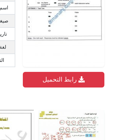
اسم 
صيغة
تاري
لغة
ال
رابط التحميل