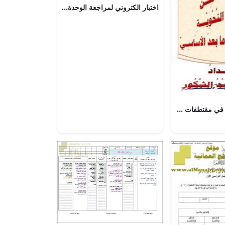
اختبار الكتروني لمراجعة الوحدة الحادية عشرة أدلة الزمن الجيولوجي الدرس الأول والثاني, (علوم) الثامن
مذكرة لغة الضاد في مقتطفات في القواعد النحوية (نسخة) (لغة عربية) تعليم ما بعد الأساسي