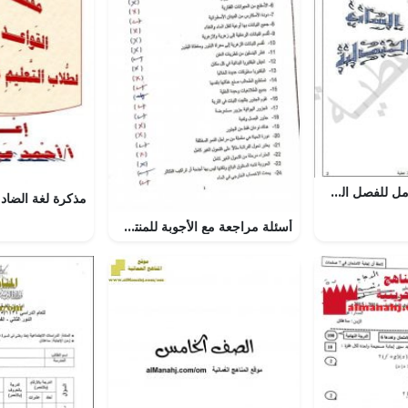
ملخص وشرح شامل للفصل السابع (سلسلة التميز في الأحياء) (أحياء) الثاني عشر
أسئلة مراجعة مع الأجوبة للمنتصف