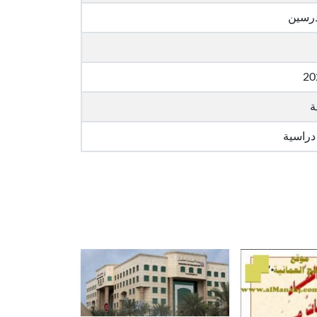
درسين
20
ة
دراسية