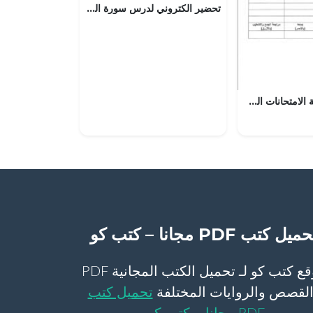
تحضير الكتروني لدرس سورة المدثر (48-56) (تربية اسلامية) السادس
ملف تجميع أسئلة الامتحانات الرسمية والأجوبة للسنوات السابقة (هذا وطني) الحادي عشر
ميل كتب PDF مجانا – كتب كو
موقع كتب كو لـ تحميل الكتب المجانية PDF
لقصص والروايات المختلفة
تحميل كتب