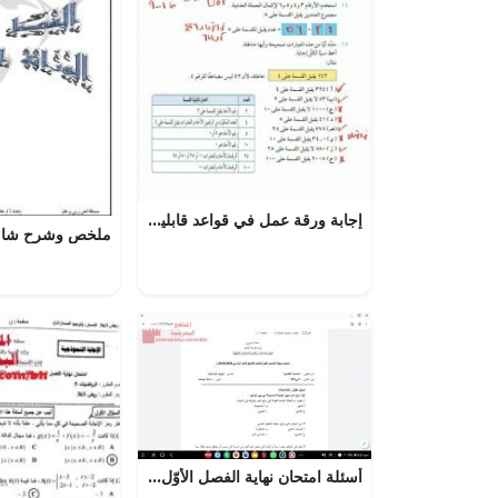
إجابة ورقة عمل في قواعد قابلية القسمة (رياضيات) السابع
أسئلة امتحان نهاية الفصل الأوّل لمقرر الصحة النفسية، رمز المقرر أنس 222