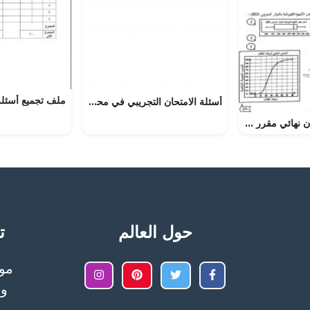
أسئلة الامتحان التجريبي في محافظة شمال الشرقية (تربية اسلامية) الخامس
نموذج إجابة امتحان نهائي مقرر ريض 363 (رياضيات) الثالث الثانوي
حول العالم
تح
وا