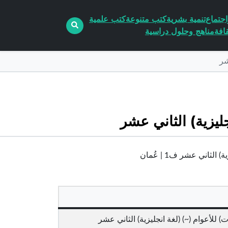
جتماع
تنمية بشرية
كتب متنوعة
كتب علمية
افة
مناهج وحلول دراسية
شر
جليزية) الثاني عشر
ثاني عشر ف1 | عُمان
) للأعوام (~) (لغة انجليزية) الثاني عشر