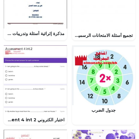
مذكرة إثرائية أسئلة وتدريبات في الوحدة الثانية (المد) (تربية اسلامية) الثامن
تجميع أسئلة الامتحانات الرسمية للأعوام (~) (كيمياء) الثاني عشر
جدول الضرب
اختبار الكتروني Assessment 4 int 2