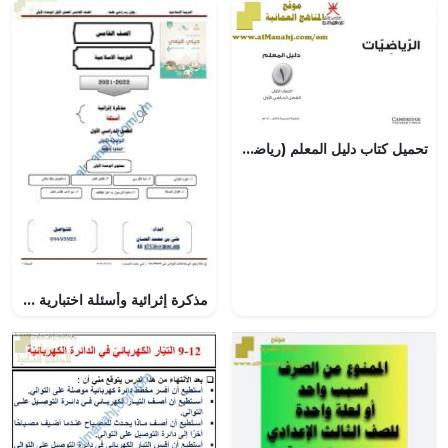
تحميل كتاب دليل المعلم (رياضيات) الأول
مذكرة إثرائية وأسئلة اختبارية في الوحدة الأولى (التلاوة والحفظ) (تربية اسلامية) الخامس