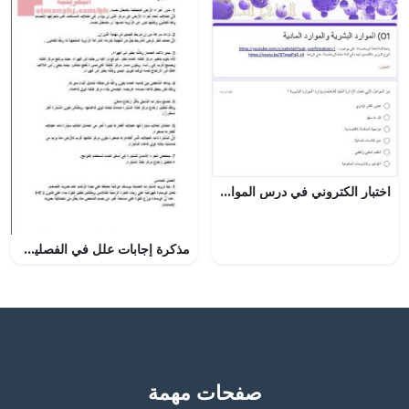
اختبار الكتروني في درس الموارد البشرية والموارد المادية نموذج أول (رياضيات تطبيقية) الثاني عشر
مذكرة إجابات علل في الفصلين الرابع والخامس (فيز 210)
صفحات مهمة