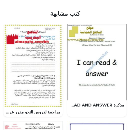
كتب مشابهة
مذكرة I CAN READ AND ANSWER (لغة انجليزية) الرابع
مراجعة لدروس النحو مقرر عرب 101