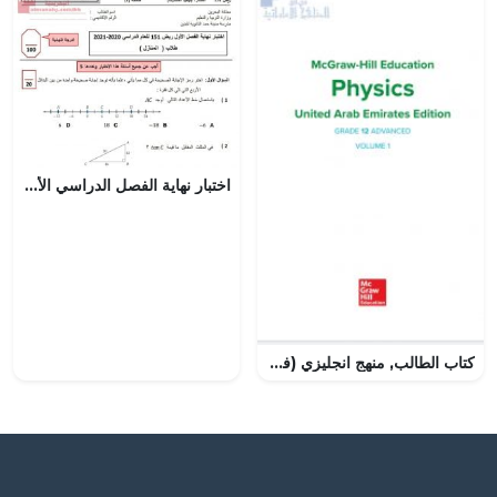
اختبار نهاية الفصل الدراسي الأوّل ريض 151 طلاب منازل
كتاب الطالب, منهج انجليزي (فيزياء) الثاني عشر المتقدم