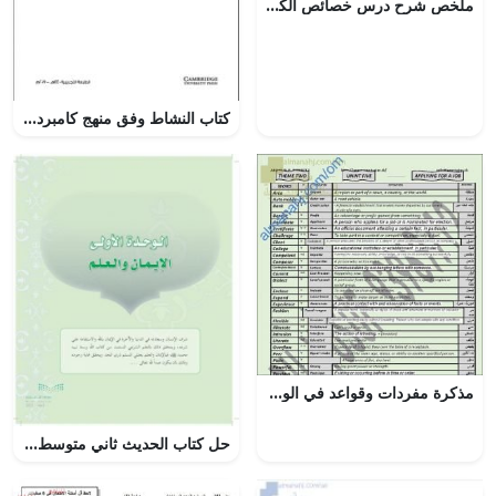
ملخص شرح درس خصائص الكائنات الحية مع حل الأنشطة (أحياء) التاسع
كتاب النشاط وفق منهج كامبردج (رياضيات) الخامس
مذكرة مفردات وقواعد في الوحدة الخامسة (APPLYING FOR A JOB) للثيم الثاني (لغة انجليزية) الثاني عشر
حل كتاب الحديث ثاني متوسط الفصل الاول – المنهاج السعودي