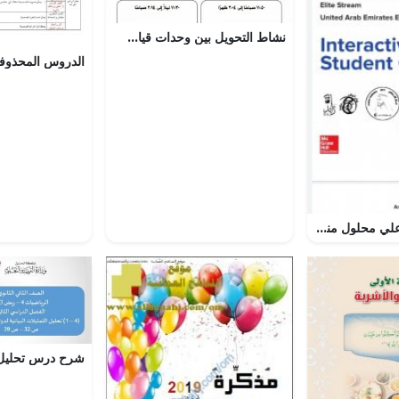
نشاط التحويل بين وحدات قياس الزمن و حساب الزمن المنقضي (رياضيات) الخامس
دليل الطالب التفاعلي محلول منهج انجليزي, منهج انجليزي (رياضيات) السابع