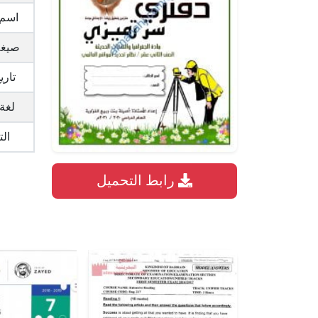
اسم 
صيغة
تاري
لغة
ال
رابط التحميل