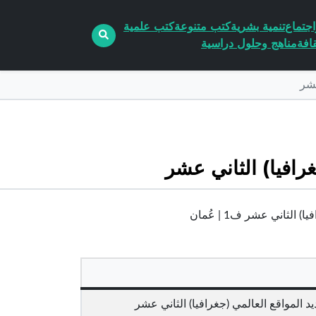
جتماع
تنمية بشرية
كتب متنوعة
كتب علمية
افة
مناهج وحلول دراسية
عشر
رافيا) الثاني عشر
ثاني عشر ف1 | عُمان
 المواقع العالمي (جغرافيا) الثاني عشر