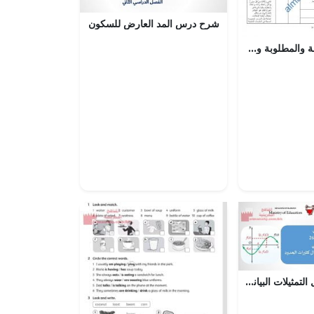
شرح درس المد العارض للسكون
الدروس المحذوفة والمطلوبة وفق الخطة الدراسية الجديدة (لغة عربية) الخامس
شرح درس تحليل التمثيلات البيانية لدوال كثيرة الحدود