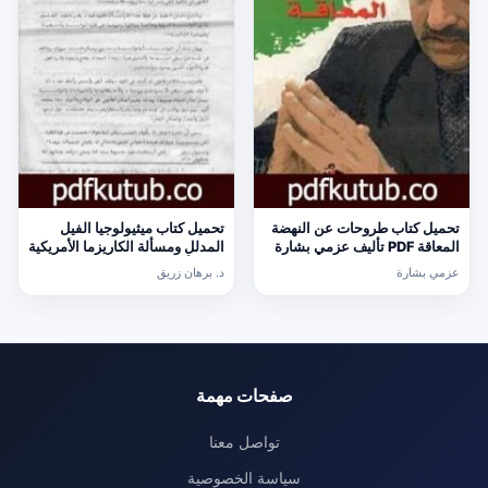
تحميل كتاب طروحات عن النهضة
تحميل كتاب ميثيولوجيا الفيل
المعاقة PDF تأليف عزمي بشارة
المدلل ومسألة الكاريزما الأمريكية
مجانا [كامل]
PDF تأليف د. برهان زريق مجانا
عزمي بشارة
د. برهان زريق
[كامل]
صفحات مهمة
تواصل معنا
سياسة الخصوصية