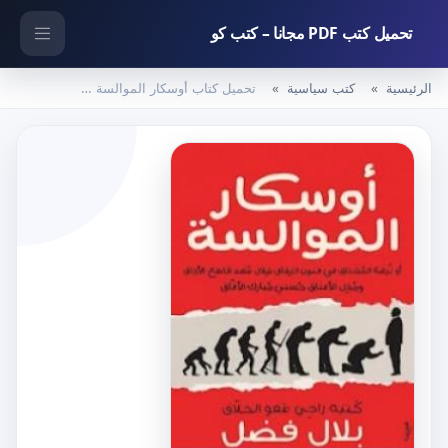
تحميل كتب PDF مجانا – كتب كو
الرئيسية
كتب سياسية
تحميل كتاب أوسكار الموالسة PDF تأليف بلال فضل مجانا [كامل]