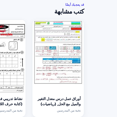
قد يعجبك أيضًا
كتب مشابهة
أوراق عمل درس معدل التغير
نشاط تدريبي في
والميل مع الحل, (رياضيات)
الحادي عشر العام
عربية) الأول
نخبة من المدرسين
نخبة من المدرسين