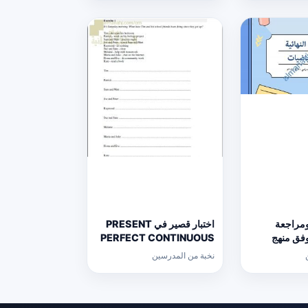
ومراجعة
اختبار قصير في PRESENT
 وفق منهج
PERFECT CONTINUOUS
الث
(لغة انجليزية) حلقة ثانية
نخبة من المدرسين
ع