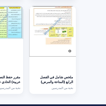
ملخص شامل في الفصل
مقرر حفظ النص
الرابع (المناعة والمرض)
عربية) الحادي 
(أحياء) الحادي عشر
نخبة من المدرسين
نخبة من المدرسين