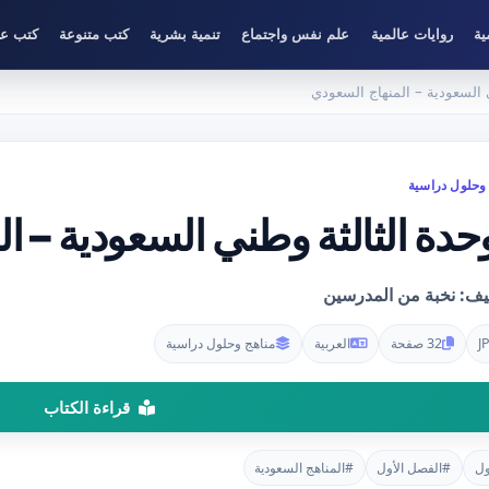
ية
روايات عالمية
علم نفس واجتماع
تنمية بشرية
كتب متنوعة
كتب عل
ي السعودية – المنهاج السعودي
وحلول دراسية
وحدة الثالثة وطني السعودية – ا
ليف: نخبة من المدرسين
J
32 صفحة
العربية
مناهج وحلول دراسية
قراءة الكتاب
ول
#الفصل الأول
#المناهج السعودية