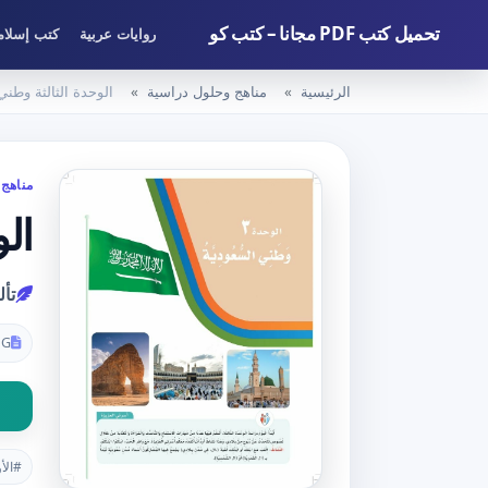
تحميل كتب PDF مجانا – كتب كو
روايات عربية
كتب إسلام
الرئيسية
مناهج وحلول دراسية
الوحدة الثالثة وطن
مناهج 
ال
تأ
PG
#الأ