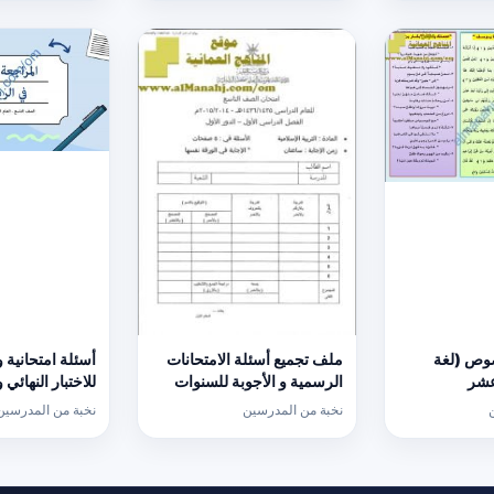
وص (لغة
ملف تجميع أسئلة الامتحانات
أسئلة امتحانية 
عشر
الرسمية و الأجوبة للسنوات
للاختبار النهائي
السابقة الدور الأول
كامبردج نموذج ث
نخبة من المدرسين
نخبة من المدرسين
(الامتحانات) التاسع
(رياضيات) التاس