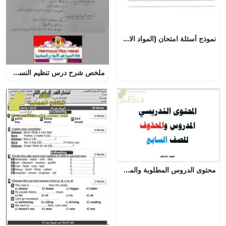
نموذج أسئلة امتحان (المواد الاجتماعية) الرابع
ملخص شرح درس تنظيم النسل (علوم وبيئة) الثاني عشر
محتوى الدروس المطلوبة والمحذوفة لجميع المواد (الامتحانات) السابع