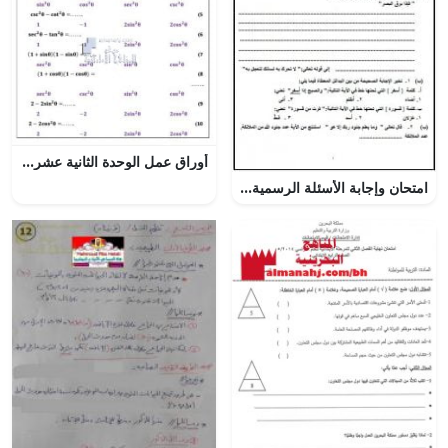
أوراق عمل الوحدة الثانية عشرة (المتطابقات والمعادلات المثلثية), (رياضيات) الحادي عشر العام
امتحان وإجابة الأسئلة الرسمية في محافظة الوسطى للفصل الدراسي الثاني الدور الثاني (تربية اسلامية) الخامس