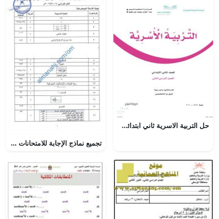
حل التربية الاسرية ثاني ابتدائي الفصل الثاني – المنهاج السعودي
تجميع نماذج الإجابة للامتحانات الرسمية للأعوام (~) (جغرافيا) الثاني عشر