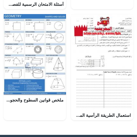
أسئلة الامتحان الرسمية للفصل الدراسي الثاني الدور الثاني (لغة انجليزية) الخامس
ملخص قوانين السطوح والحجوم, (رياضيات) الثاني عشر المتقدم
استعمال الطريقة الرأسية المطولة لجمع الأعداد