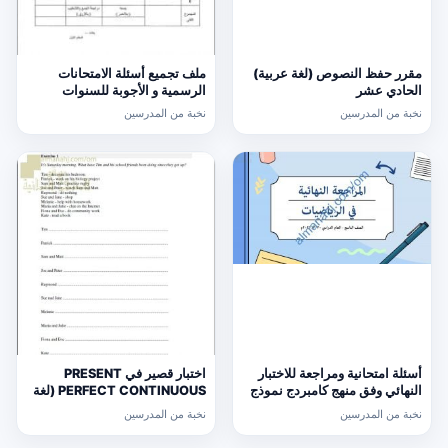
مقرر حفظ النصوص (لغة عربية)
ملف تجميع أسئلة الامتحانات
الحادي عشر
الرسمية و الأجوبة للسنوات
السابقة الدور الأول (الامتحانات)
نخبة من المدرسين
نخبة من المدرسين
التاسع
أسئلة امتحانية ومراجعة للاختبار
اختبار قصير في PRESENT
النهائي وفق منهج كامبردج نموذج
PERFECT CONTINUOUS (لغة
ثالث (رياضيات) التاسع
انجليزية) حلقة ثانية
نخبة من المدرسين
نخبة من المدرسين