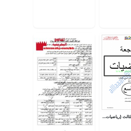
مراجعة الفصل الثالث (رياضيات) التاسع العام