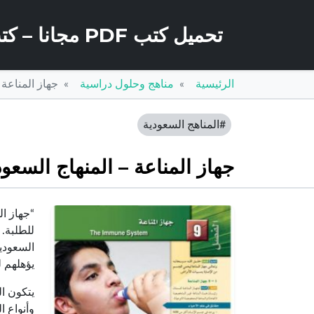
تحميل كتب PDF مجانا – كتب كو
الرئيسية
مناهج وحلول دراسية
جهاز المناعة 
#المناهج السعودية
جهاز المناعة – المنهاج السعو
“جهاز ا
للطلبة. 
السعودية
يؤهلهم ل
يتكون ال
وأنواع ا