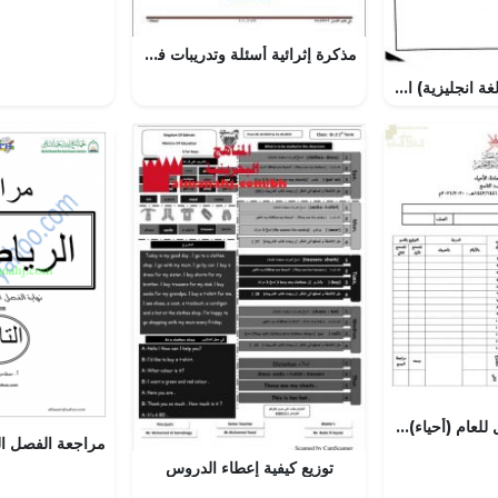
مذكرة إثرائية أسئلة وتدريبات في الوحدة الثالثة (الدين والحياة) (تربية اسلامية) التاسع
موضوعات هامة (لغة انجليزية) السادس
امتحان الدور الأول للعام (أحياء) التاسع
توزيع كيفية إعطاء الدروس