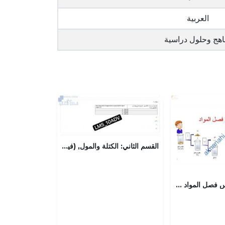
العربية
اهج وحلول دراسية
القسم الثاني: الكتلة والمول, (فيزياء) العاشر المتقدم
ملخص شرح درس فصل المواد وتنقيتها مع أسئلة اختبارية (كيمياء) التاسع