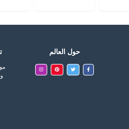
حول العالم
تح
وا