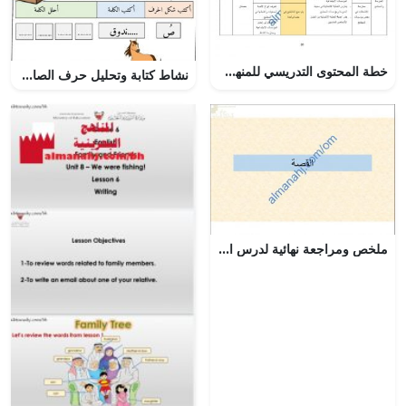
خطة المحتوى التدريسي للمنهج (مهارات حياتية) التاسع
نشاط كتابة وتحليل حرف الصاد (لغة عربية) الأول
ملخص ومراجعة نهائية لدرس القصة مع أسئلة هامة ومتوقعة (لغة عربية) الثاني عشر