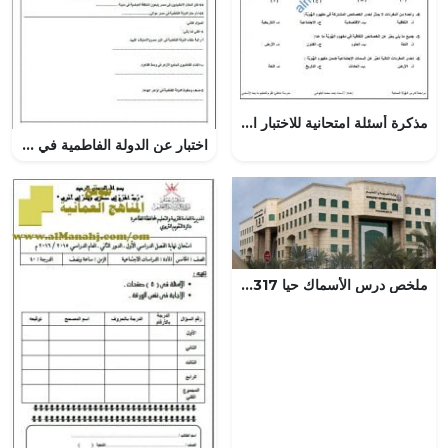
مذكرة أسئلة امتحانية للاختبار النهائي في درس الهوية العمانية استحضار الموقع واستنطاق التاريخ (هذا وطني) الثاني عشر
اختبار عن الدولة الفاطمية في مصر (اجتماعيات) السادس
ملخص درس الأسماك حيا 317 (علوم) الثالث الثانوي