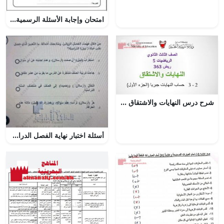
امتحان وإجابة الأسئلة الرسمية في محافظة الظاهرة للفصل الدراسي الأول الدور الثاني (اجتماعيات) الخامس
شرح درس النهايات والاشتقاق مقرر ريض 363، حساب النهايات جبرياً
أسئلة اختبار نهاية الفصل الدراسي الثالث, (لغة عربية) السادس