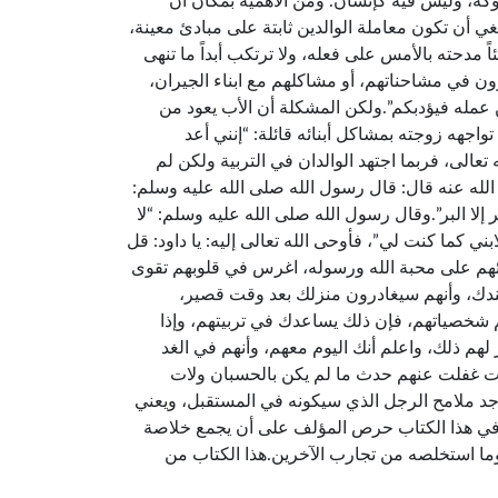
كه، وليس فيه كإنسان. ومن الأهمية بمكان أن
ي أن تكون معاملة الوالدين ثابتة على مبادئ معينة،
مدحته بالأمس على فعله، ولا ترتكب أبداً ما تنهى
مرون في مشاحناتهم، أو مشاكلهم مع ابناء الجيران،
 عمله فيؤدبكم”.ولكن المشكلة أن الأب يعود من
واجهه زوجته بمشاكل أبنائه قائلة: “إنني أعد
ه تعالى، فربما اجتهد الوالدان في التربية ولكن لم
 الله عنه قال: قال رسول الله صلى الله عليه وسلم:
ر إلا البر”.وقال رسول الله صلى الله عليه وسلم: “لا
ني كما كنت لي”، فأوحى الله تعالى إليه: يا داود: قل
نشئهم على محبة الله ورسوله، اغرس في قلوبهم تقوى
 عندك، وأنهم سيغادرون منزلك بعد وقت قصير،
 شخصياتهم، فإن ذلك يساعدك في تربيتهم، وإذا
 ذلك، واعلم أنك اليوم معهم، وأنهم في الغد
نت غفلت عنهم حدث ما لم يكن بالحسبان ولات
وجد ملامح الرجل الذي سيكونه في المستقبل، ويعني
نا.وفي هذا الكتاب حرص المؤلف على أن يجمع خلاصة
 وما استخلصه من تجارب الآخرين.هذا الكتاب من