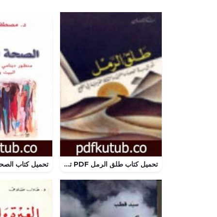
تحميل كتاب طلق الرمل PDF تأليف شاكر النابلسي مجانا [كامل]