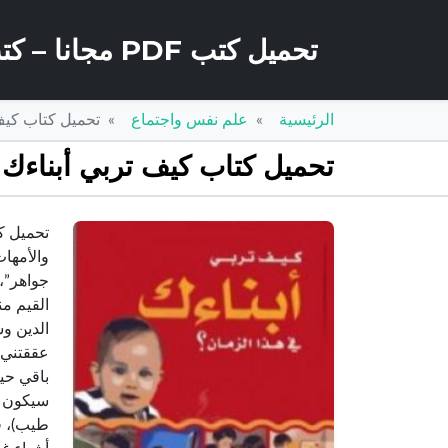
تحميل كتب PDF مجانا – كتب كو
الرئيسية
علم نفس واجتماع
تحميل كتاب كيف تربي أبناءك 
تحميل كتاب كيف تربي أبناءك في هذا الزمان PDF تأليف 
والأمهات
جواهر”، 
القيم من
الدين وس
عققتني ص
باقي حي
سيكون عن
طيب)، فإ