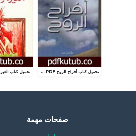
تحميل كتاب أفراح الروح PDF تأليف سيد قطب مجانا [كامل]
صفحات مهمة