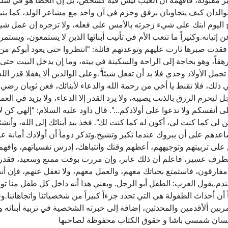
ير مقبولة، فأفهمه أن العيب ليس فيه كشخص، بل إن الخطأ هو في سلو
الدان كيف يتجاوبان برفق وحزم في آن واحد مع مشاعر الولد، كما ينبغ
 اليوم ابنك على شيء زجرته بالأمس على فعله، ولا تزجره إن عمل شيئاً 
إتيانه.وكثيراً ما تتعب الأم في تأنيب أبنائها الذين لا يستمعون، ويست
فقدت صبرها ثارت عليهم وتوعدتهم قائلة: “انتظروا حتى يعود أبوكم من
قاً، وهو بحاجة إلى الراحة والسكينة في بيته، وما إن يدخل البيت حتى ت
حمل الأولاد وحدي فلا بد أن تفعل شيئاً”.وعلى الوالدين ألا يغفلا قدر الل
 ذلك، فلا تقنط يا أخي من رحمة الله والدعاء لأبنائك، فعن ثوبان رضي
ل ليحرم الرزق بالذنب يصيبه، ولا يرد القدر إلا الدعاء، ولا يزيد في العم
ى أنفسكم ولا تدعوا على أولادكم…”. قال داود عليه السلام: “إلهي كن لاب
ن لي كما كنت لي، أكون له كما كنت لك”. فخذ بيد أبنائك إلى الله، وأ
ساعدهم على أن يبروك عندما تكبر وتشيخ.وتذكر دوماً أن أولادك أمانة
لى تربيتهم وتوجيههم، أعطهم وقتك وانتباهك، إدرس نفسياتهم، وافهم
رف عسير، فاعلم أن ذلك عابر، وإن مررت بوقت ممتع وسعيد، فقدر لهم
مفارقون، فاستمتع بحياتك معهم، والعمل معهم، ولا تغفل عنهم، فإن أ
دم.يقول العرب: الطفل أبو الرجل. ويعني هذا أنه داخل كل طفل منا ت
ً أن أحداث الطفولة هي التي تحدد جزءاً كبيراً من شخصياتنا واتجاهات
ربين ألأقدمين والمحدثين، إضافة إلى خبرته الشخصية في تربية أبنائه
سان شمسي باشا و حقوق الكتاب محفوظة لصاحبها