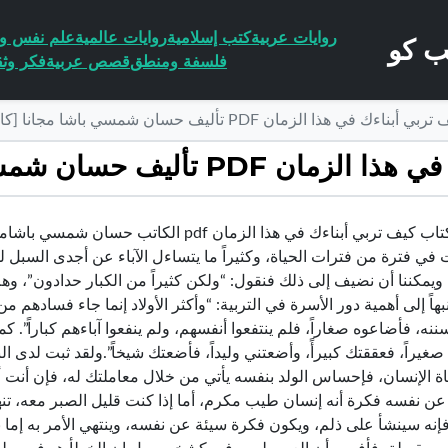
روايات عربية
كتب إسلامية
روايات عالمية
علم نفس وا
فلسفة ومنطق
قصص عربية
فكر وثق
في هذا الزمان PDF تأليف حسان شمسي باشا مجانا [كامل]
حسان شمسي باشا مجانا [كامل]
تحميل كتاب كيف تربي أبناءك في هذا الزمان df
 في فترة من فترات الحياة، وكثيراً ما يتساءل الآباء عن أجدى السبل للت
ويمكننا أن نضيف إلى ذلك فنقول: “ولكن كثيراً من الكبار حدادون”، وهم 
بهاً إلى أهمية دور الأسرة في التربية: “وأكثر الأولاد إنما جاء فسادهم 
ننه، فأضاعوه صغاراً، فلم ينتفعوا أنفسهم، ولم ينفعوا آباءهم كباراً”. 
غيراً، فعققتك كبيرأً، وأضعتني وليداً، فأضعتك شيخاً”.ولقد ثبت لدى ا
اة الإنسان، فإحساس الولد بنفسه يأتي من خلال معاملتك له، فإن أنت 
 نفسه فكرة أنه إنسان طيب مكرم، أما إذا كنت قليل الصبر معه، تنهال ع
نه سينشأ على ذلم، ويكون فكرة سيئة عن نفسه، وينتهي الأمر به إما بالك