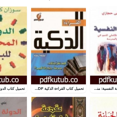
تحميل كتاب الصحة النفسية: منظور دينامي تكاملي للنمو في البيت والمدرسة PDF تأليف مصطفى حجازي مجانا [كامل]
تحميل كتاب القراءة الذكية PDF تأليف ساجد العبدلي مجانا [كامل]