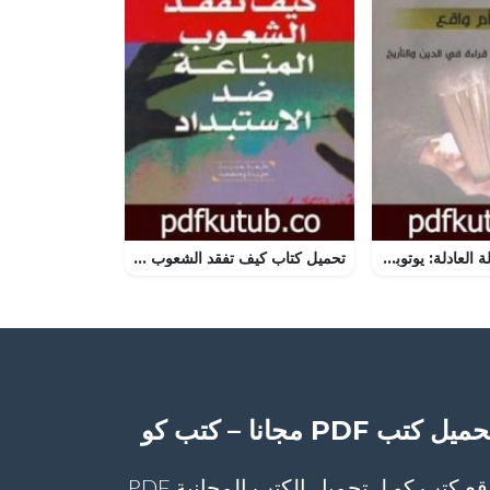
تحميل كتاب الدولة العادلة: يوتوبيا أم واقع PDF تأليف علي الزيدي العراقي مجانا [كامل]
تحميل كتاب كيف تفقد الشعوب المناعة ضد الاستبداد PDF تأليف هشام علي حافظ – جودت سعيد – خالص جلبي مجانا [كامل]
ميل كتب PDF مجانا – كتب كو
موقع كتب كو لـ تحميل الكتب المجانية PDF