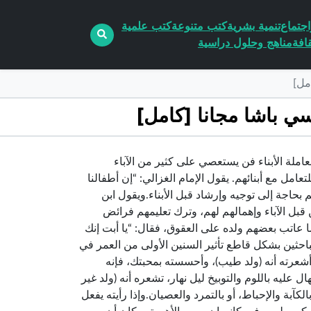
جتماع
تنمية بشرية
كتب متنوعة
كتب علمية
افة
مناهج وحلول دراسية
p الكاتب حسان شمسي باشامعاملة الأبناء فن يستعصي على كثير من الآباء
عامل مع أبنائهم. يقول الإمام الغزالي: “إن أطفالنا
بحاجة إلى توجيه وإرشاد قبل الأبناء.ويقول ابن
من قبل الآباء وإهمالهم لهم، وترك تعليمهم فرائض
كما عاتب بعضهم ولده على العقوق، فقال: “يا أبت إنك
لباحثين بشكل قاطع تأثير السنين الأولى من العمر في
أشعرته أنه (ولد طيب)، وأحسسته بمحبتك، فإنه
ليه باللوم والتوبيخ ليل نهار، تشعره أنه (ولد غير
آبة والإحباط، أو بالتمرد والعصيان.وإذا رأيته يفعل