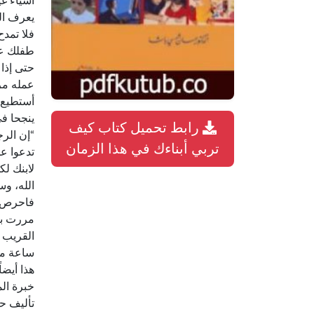
أشياء غ
يعرف الو
فلا تمدح
طفلك عن 
حتى إذا 
عمله مره
أستطيع ت
ينجحا في
رابط تحميل كتاب كيف
“إن الرج
تربي أبناءك في هذا الزمان
تدعوا عل
لابنك لك
الله، و
فاحرص ع
مررت بظ
القريب 
ساعة من
هذا أيضا
خبرة الم
تأليف ح