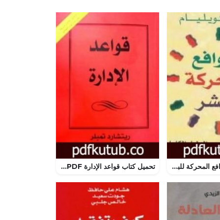
تحميل كتاب الدوافع المحركة للبشر – الدليل الكامل لأنماط الشخصية PDF تأليف سوزان كويليام مجانا [كامل]
تحميل كتاب قواعد الإدارة PDF تأليف ريتشارد تمبلر مجانا [كامل]