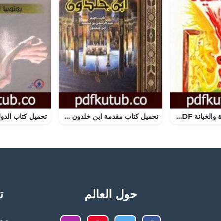
تحميل كتاب الغيرة والخيانة PDF تأليف عادل صادق مجانا [كامل]
تحميل كتاب مقدمة ابن خلدون PDF تأليف ابن خلدون مجانا [كامل]
حول العالم
تح