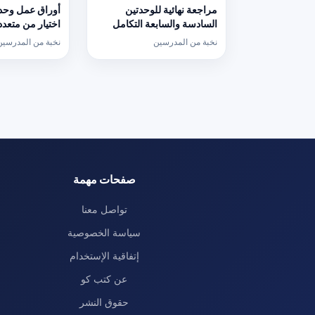
مراجعة نهائية للوحدتين
أوراق عمل وحد
السادسة والسابعة التكامل
اختيار من متعدد
بدون حل, (رياضيات) الثاني
(رياضيات) الس
نخبة من المدرسين
نخبة من المدرسين
عشر المتقدم
تعدد
صفحات
المقالات
صفحات مهمة
تواصل معنا
سياسة الخصوصية
إتفاقية الإستخدام
عن كتب كو
حقوق النشر