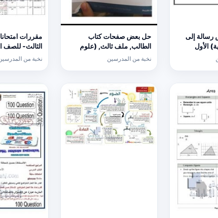
رسالة إلى
حل بعض صفحات كتاب
مقررات امتحانا
ة) الأول
الطالب, ملف ثالث, (علوم
الثالث- للصف ال
صحية) الثاني عشر
(المدارس) ملف
نخبة من المدرسين
نخبة من المدرسين