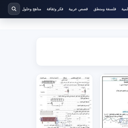
مية
فلسفة ومنطق
قصص عربية
فكر وثقافة
مناهج وحلول دراسية