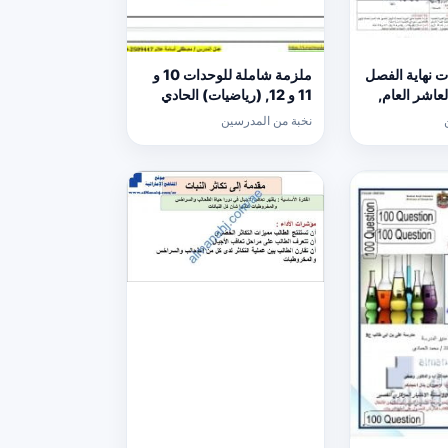
ت نهاية الفصل
ملزمة شاملة للوحدات 10 و
عاشر العام,
11 و 12, (رياضيات) الحادي
ات مدرسية
عشر العام
نخبة من المدرسين