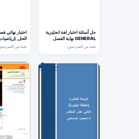
حل أسئلة اختبار لغة انجليزية
اختبار نهائي فص
GENERAL نهاية الفصل
الحل, (رياضيات
الدراسي الثالث, (لغة
المتقدم
نخبة من المدرسين
نخبة من المدرسين
انجليزية) الخامس