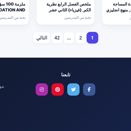
ة المساحة
ملخص الفصل الرابع نظرية
ملزمة 00
, منهج انجليزي
الكم, (فيزياء) الثاني عشر
DATION AND
ادس
العام
N
نخبة من المدرسين
نخبة من المدرسين
متعدد مع الحل, 
(كيمياء) الثاني 
1
2
…
42
التالي
تابعنا