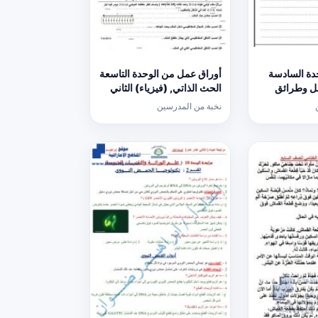
دة السادسة
أوراق عمل من الوحدة التاسعة
مل وطرائق
الحث الذاتي, (فيزياء) الثاني
ات) الثاني
عشر المتقدم
نخبة من المدرسين