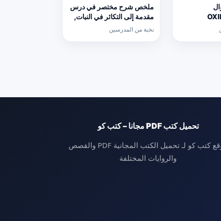
1 سؤال
ملخص شرح مختصر في درس
OXI
مقدمة إلى التكاثر في النبات,
REDUCTIO اختيار من
(علوم) الحادي عشر المتقدم
نخبة من المدرسين
منهج انجليزي
عشر العام
تحميل كتب PDF مجانا – كتب كو
موقع كتب كو لـ تحميل الكتب المجانية PDF والقصص
والروايات المختلفة