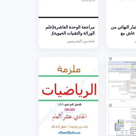
بار النهائي من
مراجعة الوحدة العاشرة(علم
ي عاش مع
الوراثة والتقنيات الحيوية),
ية) السابع
(علوم) الثاني عشر العام
نخبة من المدرسين