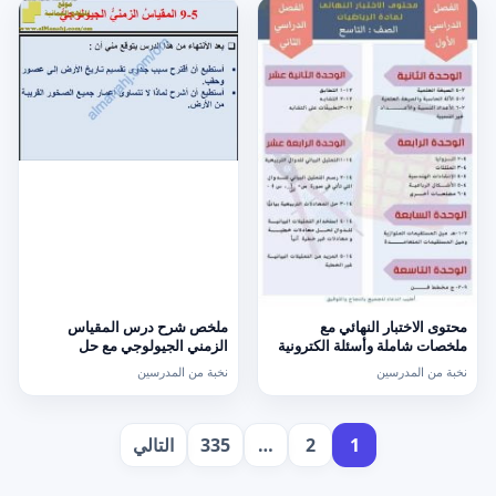
محتوى الاختبار النهائي مع
ملخص شرح درس المقياس
ملخصات شاملة وأسئلة الكترونية
الزمني الجيولوجي مع حل
امتحانية (رياضيات) التاسع
الأنشطة (علوم) السابع
نخبة من المدرسين
نخبة من المدرسين
تعدد
1
2
…
335
التالي
صفحات