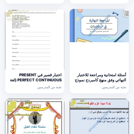
التاسع
أسئلة امتحانية ومراجعة للاختبار
اختبار قصير في PRESENT
النهائي وفق منهج كامبردج نموذج
PERFECT CONTINUOUS (لغة
ثالث (رياضيات) التاسع
انجليزية) حلقة ثانية
نخبة من المدرسين
نخبة من المدرسين