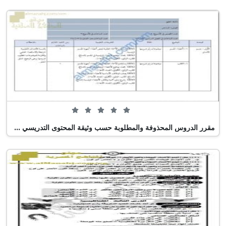
0 من 5 (0 تصويت)
مقرر الدروس المحذوفة والمطلوبة حسب وثيقة المحتوى التدريسي في ظل جائحة الكورونا (وفق منهج كامبردج) (علوم) السادس