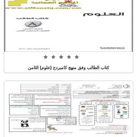
0 من 5 (0 تصويت)
كتاب الطالب وفق منهج كامبردج (علوم) الثامن