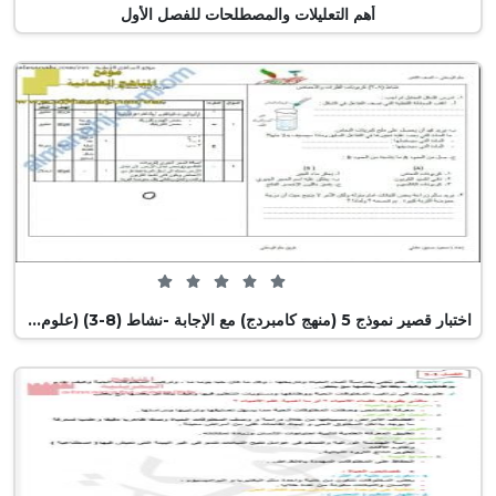
أهم التعليلات والمصطلحات للفصل الأول
0 من 5 (0 تصويت)
اختبار قصير نموذج 5 (منهج كامبردج) مع الإجابة -نشاط (8-3) (علوم) الثامن