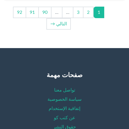
92
91
90
…
…
3
2
1
التالي →
صفحات مهمة
تواصل معنا
سياسة الخصوصية
إتفاقية الإستخدام
عن كتب كو
حقوق النشر