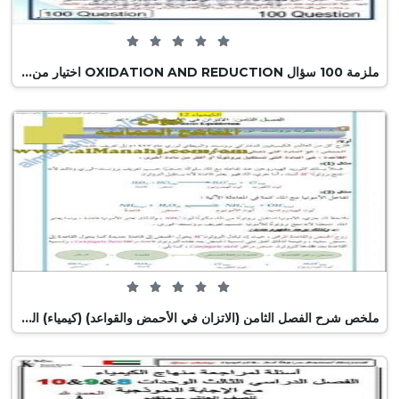
0 من 5 (0 تصويت)
ملزمة 100 سؤال OXIDATION AND REDUCTION اختيار من متعدد مع الحل, منهج انجليزي (كيمياء) الثاني عشر العام
0 من 5 (0 تصويت)
ملخص شرح الفصل الثامن (الاتزان في الأحمض والقواعد) (كيمياء) الثاني عشر