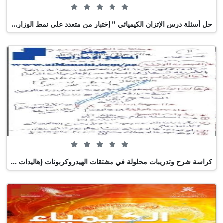
0 من 5 (0 تصويت)
حل أسئلة درس الإتزان الكيميائي ” إختبار من متعدد على نمط الوزارة”, (كيمياء) الثاني عشر العام
0 من 5 (0 تصويت)
كراسة شرح وتدريبات محلولة في مشتقات الهيدروكربونات (هاليدات الألكيل والأريل الكحولات والإيثرات), (كيمياء) الثاني عشر المتقدم