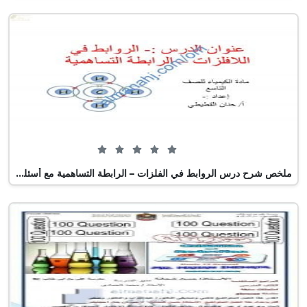
0 من 5 (0 تصويت)
ملخص شرح درس الروابط في الفلزات – الرابطة التساهمية مع أسئلة اختبارية (كيمياء) التاسع