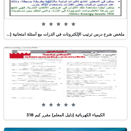
0 من 5 (0 تصويت)
ملخص شرح درس ترتيب الإلكترونات في الذرات مع أسئلة امتحانية (كيمياء) التاسع
0 من 5 (0 تصويت)
الكيمياء الكهربائية (دليل المعلم) مقرر كيم 318