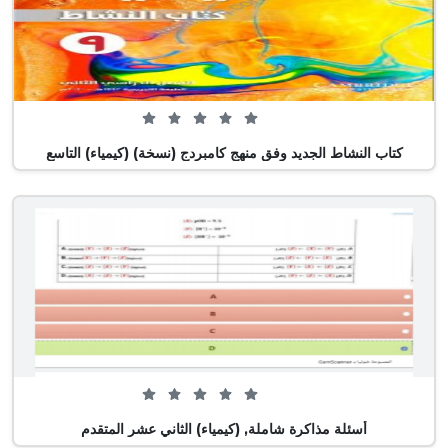
0 من 5 (0 تصويت)
كتاب النشاط الجديد وفق منهج كامبردج (نسخة) (كيمياء) التاسع
0 من 5 (0 تصويت)
أسئلة مذاكرة شاملة, (كيمياء) الثاني عشر المتقدم