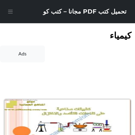
تحميل كتب PDF مجانا – كتب كو
كيمياء
Ads