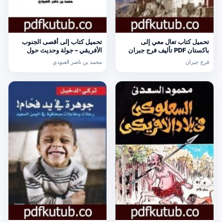
تحميل كتاب تعال معي إلى
تحميل كتاب إلى أقصى الجنوب
باكستان PDF تأليف فرج جبران
الأفريقي – جولة وحديث حول
مجانا [كامل]
الإسلام PDF تأليف محمد بن ناصر
فرج جبران
محمد بن ناصر العبودي
العبودي مجانا [كامل]