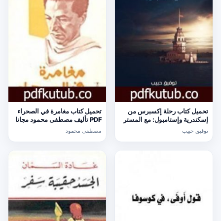
تحميل كتاب رحلة إكسبرس من
تحميل كتاب مغامرة في الصحراء
إسكندرية وإستامبول: مع المستر
PDF تأليف مصطفى محمود مجانا
أتول PDF تأليف توفيق حبيب مجانا
[كامل]
توفيق حبيب
مصطفى محمود
[كامل]