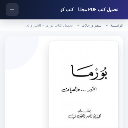
تحميل كتب PDF مجانا – كتب كو
الرئيسية
سفر ورحلات
تحميل كتاب بورما – الخبر والعيان PDF تأليف محمد بن ناصر العبودي مجانا [كامل]