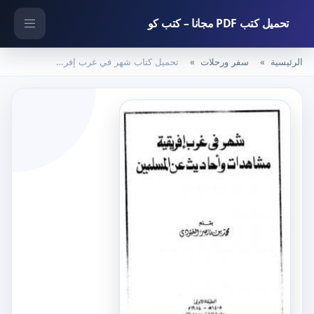
تحميل كتب PDF مجانا – كتب كو
الرئيسية
سفر ورحلات
تحميل كتاب شهر في غرب إفريقية – مشاهدات وأحاديث عن المسلمين PDF تأليف محمد بن ناصر العبودي مجانا [كامل]