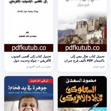
تحميل كتاب تعال معي إلى
تحميل كتاب إلى أقصى الجنوب
باكستان PDF تأليف فرج جبران
الأفريقي – جولة وحديث حول
مجانا [كامل]
الإسلام PDF تأليف محمد بن ناصر
فرج جبران
محمد بن ناصر العبودي
العبودي مجانا [كامل]