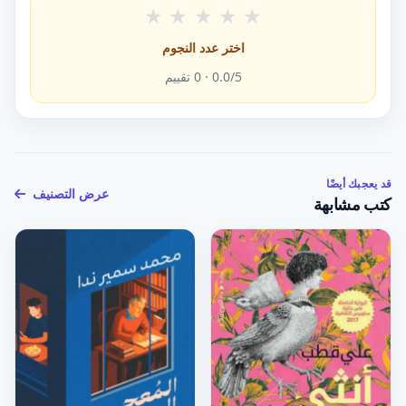
★
★
★
★
★
اختر عدد النجوم
/5 ·
0.0
0
تقييم
قد يعجبك أيضًا
عرض التصنيف
كتب مشابهة