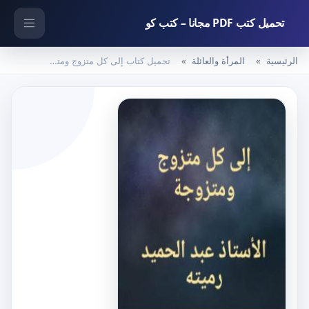
تحميل كتب PDF مجانا – كتب كو
الرئيسية
المرأة والعائلة
تحميل كتاب إلى كل متزوج ومتزوجة PDF تأليف عبد الحميد رميته مجانا [كامل]