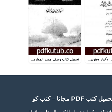
تحميل كتاب عيون الأخبار وفنون الآثار – السبع السادس PDF تأليف إدريس عماد الدين القرشي مجانا [كامل]
تحميل كتاب وصف مصر الموازين والنقود PDF تأليف علماء الحملة الفرنسية على مصر مجانا [كامل]
ميل كتب PDF مجانا – كتب كو