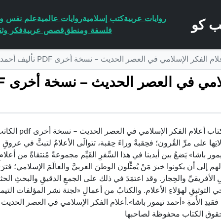
روايات عربية
كتب إسلامية
روايات عالمية
علم نفس وا
فلسفة ومنطق
قصص عربية
فكر وثق
ر الإسلامي في العصر الحديث – نسخة أخرى PDF تأليف أحمد تيمور باشا مجانا [كامل]
تحميل كتاب أعل
ِها على مرِّ القُرون؛ فحِقبةٌ وراءَ حِقبة، تتوالَى الأعلامُ لتبثَّ في عروقِ الأُم
ور باشا» يَضعُ بين أيدينا في هذا السِّفرِ القَيِّم مجموعةً مُنتقاةً من أعلا
لهم إلى أن يكونوا خيرَ مَنْ يُمثِّلون الوطنَ العربيَّ والعالَمَ الإسلامي؛ ف
 الأفريقيِّ والحِجاز. وقد اعتمَدَ في ذلك على الجمعِ الدقيقِ والبحثِ الح
حي التوثيقِ لهؤلاءِ الأعلام. والكتابُ من أعمالِ «لجنة نشر المؤلفات التيمو
حقوق الكتاب محفوظة لصاحبها