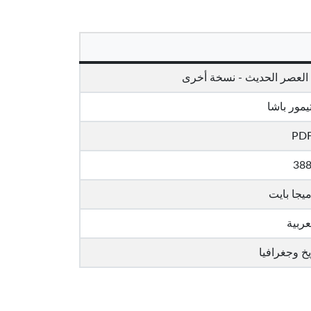
 العصر الحديث - نسخة أخرى
يمور باشا
PD
38
عربية
خ وجغرافيا