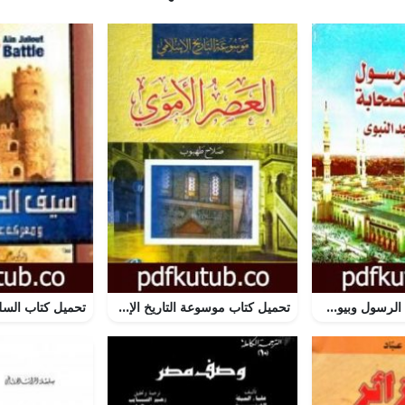
تحميل كتاب بيوت الرسول وبيوت الصحابة حول المسجد النبوي PDF تأليف منصور عبد الحكيم مجانا [كامل]
تحميل كتاب موسوعة التاريخ الإسلامي – العصر الأموي PDF تأليف صلاح طهبوب مجانا [كامل]