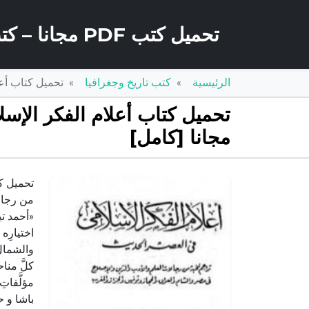
تحميل كتب PDF مجانا – كتب كو
الرئيسية
كتب تاريخ وجغرافيا
تحميل كتاب أعلام الفك
مجانا [كامل]
من رجالات
«أحمد تيم
اختيارِه 
والشمالِ
كلَّ منا
باشا و 