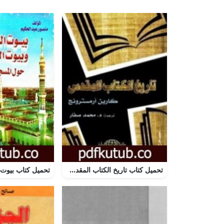
تحميل كتاب تاريخ الكتاب المقدس PDF تأليف كارين أرمسترونغ مجانا [كامل]