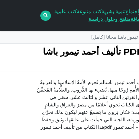
جتماع
تنمية بشرية
كتب متنوعة
كتب علمية
افة
مناهج وحلول دراسية
تحميل كتاب أعلام الفكر الإسلامي في العصر الحديث – نسخة أخرى PDF تأليف أحمد تيمور باشا
ام الفكر الإسلامي في العصر الحديث – نسخة أخرى pdf الكاتب أحمد تيمور باشالم تُحرَمِ الأمةُ الإسلاميةُ والعربيةُ
ةِ رُوحًا منها، تُضيء بها الدُّروب. والعلَّامةُ المُحقِّقُ
مِ القرنَين الثانيَ عشَرَ والثالثَ عشَر، سعَى في
ترَى الكتابَ يَحوي أعلامًا من مصرَ والعراقِ والشامِ
ثيث؛ فكان يَروي ما يَسمعُ عنهم ليكونَ بذلك تحرَّى
رية»، اللجنةِ التي حملَتْ على عاتقِها توثيقَ وحِفظَ
مؤلَّفاتِ فقيدِ الأُمةِ «أحمد تيمور باشا».أعلام الفكر الإسلامي في العصر الحديث – أحمد تيمور pdfهذا الكتاب من تأليف أحمد تيمور