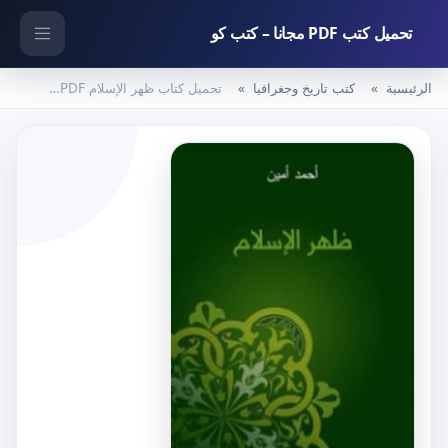
تحميل كتب PDF مجانا – كتب كو
الرئيسية
كتب تاريخ وجغرافيا
تحميل كتاب ظهر الإسلام PDF تأليف أحمد أمين مجانا [كامل]