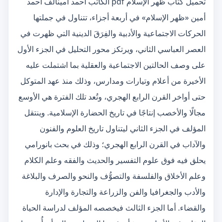
تحميل كتاب ظهر الإسلام pdf الكاتب أحمد أمينألَّف أحمد
أمين «ظهر الإسلام» في أربعة أجزاء، تتناول في جملتها
الحركات الاجتماعية والأدبية والفِرَقَ الدينية التي ظهرت في
العصر العباسي الثاني، ويرتكز محور التحليل في الجزء الأول
على وصف الحالتين الاجتماعية والعقلية بما اشتملت عليه
الأخيرة من أعلام وتيارات ومدارس، وذلك منذ عهد المتوكل
حتى أواخر القرن الرابع الهجري، وتُعد تلك الفترة هي الأوسع
مجالًا والأخصب إنتاجًا في تاريخ الحضارة الإسلامية. وينتقل
المؤلف في الجزء الثاني ليتناول تاريخ العلوم والفنون
والآداب في القرن الرابع الهجري؛ وذلك في بحث بانورامي
يحلق فيه فوق علوم التفسير والحديث والفقه وعلم الكلام
وعلم الأخلاق والفلسفة والتصوُّف والنحو والصرف والبلاغة
والأدب والجغرافيا والفن والزراعة والتجارة والإدارة
والقضاء. أما الجزء الثالث فيخصصه المؤلف لدراسة الحياة