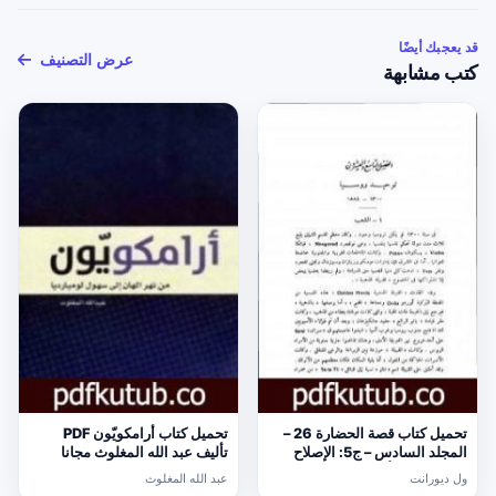
قد يعجبك أيضًا
عرض التصنيف
كتب مشابهة
تحميل كتاب قصة الحضارة 26 –
تحميل كتاب أرامكويّون PDF
المجلد السادس – ج5: الإصلاح
تأليف عبد الله المغلوث مجانا
الديني PDF تأليف ول ديورانت
[كامل]
ول ديورانت
عبد الله المغلوث
مجانا [كامل]