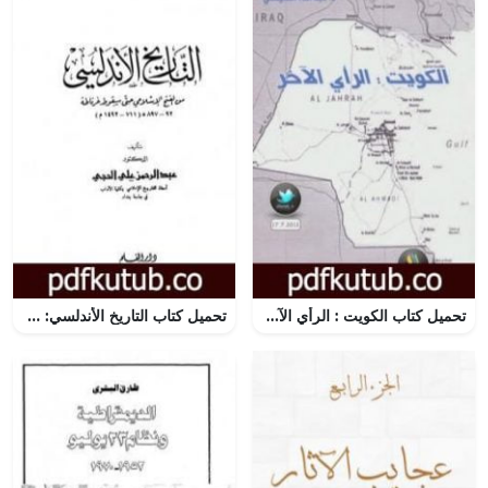
تحميل كتاب الكويت : الرأي الآخر PDF تأليف عبد الله النفيسي مجانا [كامل]
تحميل كتاب التاريخ الأندلسي: من الفتح الإسلامي حتى سقوط غرناطة PDF تأليف عبد الرحمن علي الحجي مجانا [كامل]