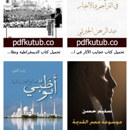
تحميل كتاب عجايب الآثار في التراجم والأخبار – الجزء الرابع – نسخة أخرى PDF تأليف عبد الرحمن الجبرتي مجانا [كامل]
تحميل كتاب الديمقراطية ونظام 23 يوليو 1952 – 1970 PDF تأليف طارق البشري مجانا [كامل]