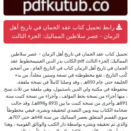
رابط تحميل كتاب عقد الجمان في تاريخ أهل
الزمان - عصر سلاطين المماليك: الجزء الثالث
تحميل كتاب عقد الجمان في تاريخ أهل الزمان – عصر سلاطين
المماليك: الجزء الثالث pdf الكاتب بدر الدين العينيمخطوط عقد
الجمان في تاريخ أهل الزمان كتاب في التاريخ العام ، من أضخم
كُتب التاريخ ، تقع مخطوطته في تسعة وستين مجلداً، من بدء
الخليقة حتى عام 850هـ ، وقد وصلنا كاملاً في نسخة ملفقة،
محفوظة في مكتبة ولي الدين باستنبول، وهي ملفقة من ثلاث نسخ
، منها أجزاء من نسخة بخط المؤلف ، وأجزاء من نسخة كتبت سنة
891هـ وأخرى من نسخة كتبت ما بين (893 و898هـ). وقد حالت
ضخامة الكتاب بينه وبين التصدي لتحقيقه ونشره، فبقي مخطوطاً
سوى القسم المتعلق بعصر المماليك من سنة 648هـ حتى 707هـ
والذي تم تحقيقه ونشره بواسطة دار الكتب والوثائق القومية ، وهذا