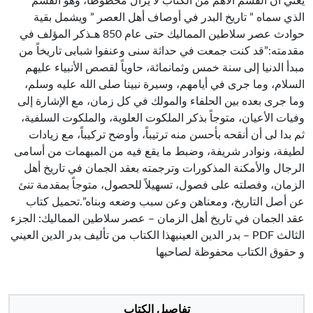
يعني أن القسم الأهم من الكتاب لا يزال مخطوطاً، وهو القسم
الذي سماه ” تاريخ البدر في أوصاف أهل العصر ” ويشمل بقية
حوادث عصر سلاطين المماليك حتى عام 850 هـذكر المؤلف في
مقدمته:”قد كنت جمعت في حداثة سنى وعنفوا شبابى تاريخاً من
مبدأ الدنيا إلى سنة خمس وثمانمائة، حاوياً لقصص الأنبياء عليهم
السلام، وما جرى في أيامهم، وسيرة نبينا صلى الله عليه وسلم،
وما جرى بعده بين الحلفاء والمولك في كل زمان، مع الإشارة إلى
وفيات الأعيان، متوجاً بذكر الملكوت العلوية، والملكوت السلفية،
ثم بدا لى أن أنقحه بأحسن منه ترتيباً، وأوضح تركيباً، مع زيادات
لطيفة، ونوادر شريفة، وضبط ما يقع فيه من المبهمات من أسامى
الرجال والأمكنة المذكورات وترجمته بعقد الجمان في تاريخ أهل
الزمان، وفصلته على فصول، تسهيلاً للحصول، متوجاً بمقدمة تنئ
عن أصل التاريخ، ومعناهن وعن سبب وضعه وبناه”.تحميل كتاب
عقد الجمان في تاريخ أهل الزمان – عصر سلاطين المماليك: الجزء
الثالث PDF – بدر الدين العينيهذا الكتاب من تأليف بدر الدين العيني
و حقوق الكتاب محفوظة لصاحبها
تفاصيل الكتاب