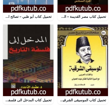
تحميل كتاب مصر القديمة – الجزء السادس – عصر رعمسيس الثاني وقيام الإمبراطورية الثانية PDF تأليف سليم حسن مجانا [كامل]
تحميل كتاب أبو ظبي – تصالح العقل والثروة PDF تأليف رشيد الخيون مجانا [كامل]
تحميل كتاب الموسيقى الشرقية والغناء العربي – مع السيرة الذاتية للفنان عبده الحمولي PDF تأليف قسطندي رزق مجانا [كامل]
تحميل كتاب المدخل الى فلسفة التاريخ PDF تأليف مفيد الزيدي مجانا [كامل]