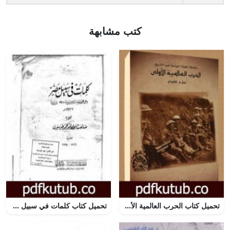
كتب مشابهة
تحميل كتاب الحرب العالمية الأولى PDF تأليف نيل م.هايمان مجانا [كامل]
تحميل كتاب كلمات في سبيل مصر PDF تأليف عمر طوسون مجانا [كامل]