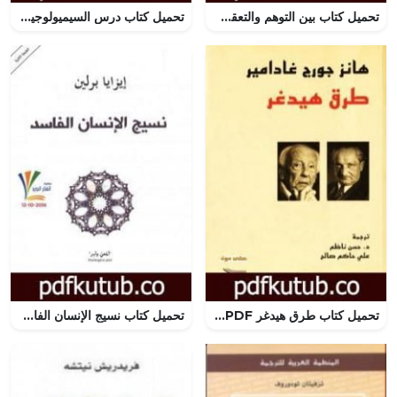
تحميل كتاب بين التوهم والتعقل فلاسفة الاديان فى الميزان PDF تأليف ميثاق طالب كاظم الظالمي مجانا [كامل]
تحميل كتاب درس السيميولوجيا PDF تأليف رولان بارت مجانا [كامل]
تحميل كتاب طرق هيدغر PDF تأليف هانز جورج غادامير مجانا [كامل]
تحميل كتاب نسيج الإنسان الفاسد PDF تأليف إيزايا برلين مجانا [كامل]