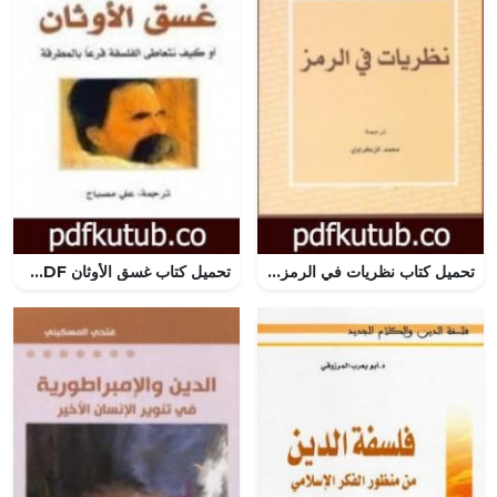
تحميل كتاب نظريات في الرمز PDF تأليف تزفيتان تودوروف مجانا [كامل]
تحميل كتاب غسق الأوثان PDF تأليف فريدريك نيتشه مجانا [كامل]