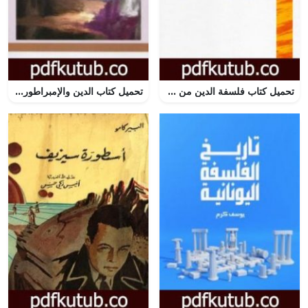
تحميل كتاب فلسفة الدين من منظور الفكر الإسلامي PDF تأليف أبو يعرب المرزوقي مجانا [كامل]
تحميل كتاب الدين والإمبراطورية – في تنوير الإنسان الأخير PDF تأليف فتحي المسكيني مجانا [كامل]