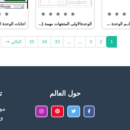
0 من 5 (0 تصويت)
0 من 5 (0 تصويت)
الصف العاشر العاــم الوحدة 5 الازاحة والقوة في بعدين, (فيزياء) العاشر المتقدم
الوحدةالاولى المتجهات مهمة (فيزياء) الثاني عشر المتقدم
1
2
3
…
…
33
34
35
التالي →
حول العالم
تح
وا