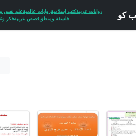
روايات عربية
كتب إسلامية
روايات عالمية
علم نفس وا
فلسفة ومنطق
قصص عربية
فكر وثق