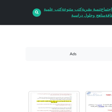
جتماع
تنمية بشرية
كتب متنوعة
كتب علمية
افة
مناهج وحلول دراسية
Ads