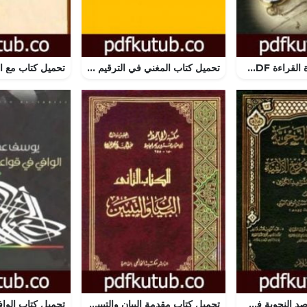
تحميل كتاب قراءة القراءة PDF تأليف فهد الحمود مجانا [كامل]
تحميل كتاب المغني في الترقيم والتنقيط الاملائي PDF تأليف شمخي جابر فاضل مجانا [كامل]
تحميل كتاب المقاصد النحوية في شرح شواهد شروح الألفية المشهور بشرح الشواهد الكبرى PDF تأليف بدر الدين العيني مجانا [كامل]
تحميل كتاب مقدمة البيان والتبيين PDF تأليف عمرو بن بحر الجاحظ مجانا [كامل]