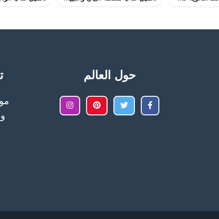
حول العالم
تح
وا