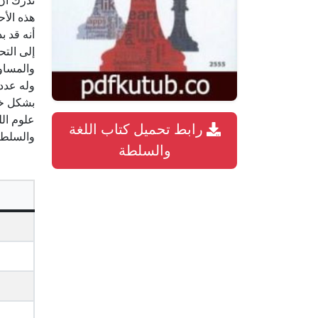
ندرك أن 
هذه الأح
أنه قد ب
إلى التح
والمساو
وله عدد
بشكل خا
علوم الل
رابط تحميل كتاب اللغة
والسلطة PDF – نورمان فيركلفهذا الكتاب من تأليف نورمان فيركلف و حقوق الك
والسلطة