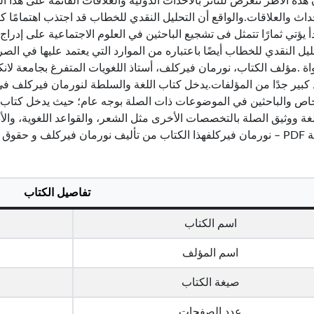
هذه الأطر تتعرض للتأثر بالأحداث الدولية والعلاقات القائمة على هذ
داث والعلاقات.والواقع أن التحليل النقدي للخطاب قد اجتذب اهتمامًا كبي
دأ يؤتي ثمارًا تتمثل فى تشجيع الباحثين في العلوم الاجتماعية على إدر
ليل النقدي للخطاب أيضًا باعتباره من الموارد التي يعتمد عليها في ال
اة .مؤلف الكتاب، نورمان فيركلف، أستاذ اللغويات المتفرغ بجامعة لا
 كبير جدًا من المؤلفات.يدخل كتاب اللغة والسلطة لنورمان فيركلف في
ص والباحثين في الموضوعات ذات الصلة بوجه عام؛ حيث يدخل كتاب
غة ووثيق الصلة بالتخصصات الأخرى مثل الشعر، والقواعد اللغوية، والأدب
تاب محفوظة لصاحبها
تفاصيل الكتاب
اسم الكتاب
اسم المؤلف
صيغة الكتاب
عدد الصفحات