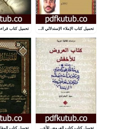
تحميل كتاب الإملاء الإستدلالي المقارن PDF تأليف شمخي جابر فاضل مجانا [كامل]
تحميل كتاب كتاب العروض للأخفش PDF تأليف سيد البحراوي مجانا [كامل]