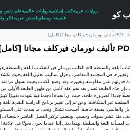
روايات عربية
كتب إسلامية
روايات عالمية
علم نفس وا
فلسفة ومنطق
قصص عربية
فكر وثق
[كامل]
تحميل كتاب اللغة والسلطة pdf الكاتب نورمان فيركلفكتاب ال
وتغييرها في المجتمع المعاصر، وحول أساليب تحليل اللغة بحيث تكشف
ادة قدرتهم على مقاومته وتغييره. وقد وضع الكتاب بحيث تسهل قراءته 
ًا جديدًا كضرورة ملحة، حيث أن الحياة الاجتماعية شهدت تغييرًا كبيرً
لسلطة غير المتكافئة، ومن ثم إلى تغيير برنامج الدراسة النقدية للغ
 بل والعالمي، بصفة خاصة، أصبحت تشكل وتحدد ما يحدث على المستويي
حتى منذ عشر سنوات وحسب. وينصب تركيز الفصل العاشر -المضاف إلى ا
ت لمسألة اللغة والسلطة. وهذا يعني أننا عندما نجري بحوثًا في علاقة ا