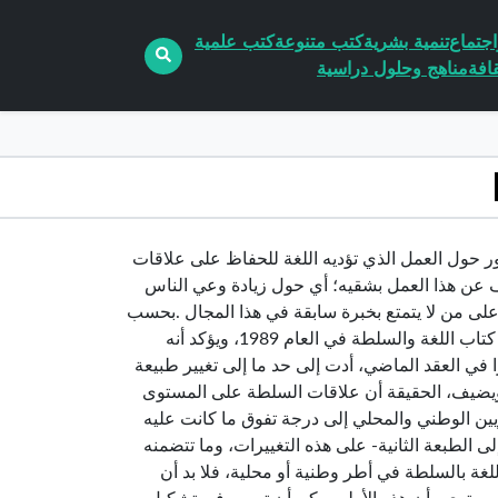
جتماع
تنمية بشرية
كتب متنوعة
كتب علمية
افة
مناهج وحلول دراسية
لغة والسلطة يدور حول العمل الذي تؤديه اللغة للحفاظ على علاقات
 عن هذا العمل بشقيه؛ أي حول زيادة وعي الناس
على من لا يتمتع بخبرة سابقة في هذا المجال .بحسب
المؤلف، فإن هذه الطبعة تصدر بعد نحو عقد كامل من ظهور الطبعة الأولى من كتاب اللغة والسلطة في العام 1989، ويؤكد أنه
ا في العقد الماضي، أدت إلى حد ما إلى تغيير طبيعة
ة ويضيف، الحقيقة أن علاقات السلطة على المستوى
ن الوطني والمحلي إلى درجة تفوق ما كانت عليه
لطبعة الثانية- على هذه التغييرات، وما تتضمنه
للغة بالسلطة في أطر وطنية أو محلية، فلا بد أن