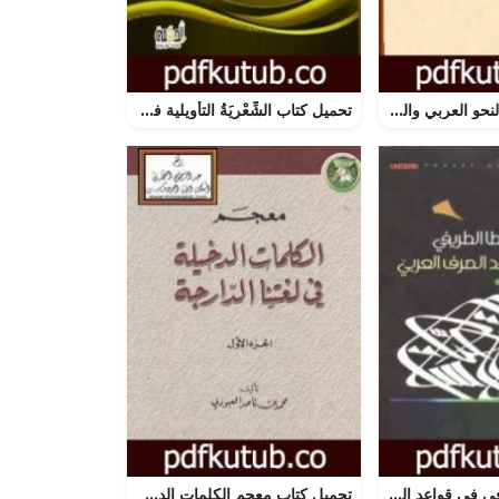
تحميل كتاب مع النحو العربي والنحاة PDF تأليف شمخي جابر فاضل مجانا [كامل]
تحميل كتاب الشِّعْريَةُ التأويلية في اللحظة الشعّرية PDF تأليف أسامة غانم مجانا [كامل]
تحميل كتاب الوافي في قواعد الصرف العربي PDF تأليف يوسف عطا الطريفي مجانا [كامل]
تحميل كتاب معجم الكلمات الدخيلة في لغتنا الدارجة PDF تأليف محمد بن ناصر العبودي مجانا [كامل]